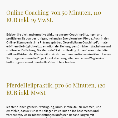
Online Coaching von 50 Minuten, 110
EUR inkl. 19 MwSt.
Erleben Sie die transformative Wirkung unserer Coaching-Sitzungen und
profitieren Sie von der ruhigen, heilenden Energie meiner Pferde. Auch in den
Online-Sitzungen ist ihre Präsenz spürbar. Diese digitalen Coaching-Formate
eröffnen die Möglichkeit zu emotionaler Heilung, persönlichem Wachstum und
spiritueller Entfaltung. Die Methode "Raidho Healing Horses" kombiniert die
zeitlose Weisheit der Pferde mit zusätzlichen therapeutischen Ansätzen. Lassen
Sie uns gemeinsam die Zügel Ihres Lebens ergreifen und einen Weg in eine
hoffnungsvolle und freudvolle Zukunft beschreiten.
PferdeHeilpraktik, pro 60 Minuten, 120
EUR inkl. MwSt
Ich stehe Ihnen gerne zur Verfügung, um zu Ihrem Stall zu kommen, und
empfehle, dass wir unsere Anliegen im Voraus online besprechen und
vorbereiten. Meine Dienstleistungen umfassen Behandlungen mit