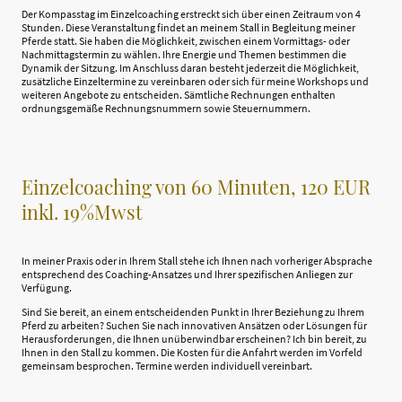
Der Kompasstag im Einzelcoaching erstreckt sich über einen Zeitraum von 4
Stunden. Diese Veranstaltung findet an meinem Stall in Begleitung meiner
Pferde statt. Sie haben die Möglichkeit, zwischen einem Vormittags- oder
Nachmittagstermin zu wählen. Ihre Energie und Themen bestimmen die
Dynamik der Sitzung. Im Anschluss daran besteht jederzeit die Möglichkeit,
zusätzliche Einzeltermine zu vereinbaren oder sich für meine Workshops und
weiteren Angebote zu entscheiden. Sämtliche Rechnungen enthalten
ordnungsgemäße Rechnungsnummern sowie Steuernummern.
Einzelcoaching von 60 Minuten, 120 EUR
inkl. 19%Mwst
In meiner Praxis oder in Ihrem Stall stehe ich Ihnen nach vorheriger Absprache
entsprechend des Coaching-Ansatzes und Ihrer spezifischen Anliegen zur
Verfügung.
Sind Sie bereit, an einem entscheidenden Punkt in Ihrer Beziehung zu Ihrem
Pferd zu arbeiten? Suchen Sie nach innovativen Ansätzen oder Lösungen für
Herausforderungen, die Ihnen unüberwindbar erscheinen? Ich bin bereit, zu
Ihnen in den Stall zu kommen. Die Kosten für die Anfahrt werden im Vorfeld
gemeinsam besprochen. Termine werden individuell vereinbart.